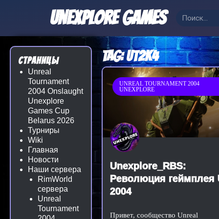
Перейти
Unexplore Games
Search
к
содержимому
Tag: ut2k4
Страницы
Unreal
Tournament
UNREAL TOURNAMENT 2004
UNEXPLORE
2004 Onslaught
Unexplore
Games Cup
Belarus 2026
Турниры
Wiki
Главная
Новости
Unexplore_RBS:
Наши сервера
Революция геймплея 
RimWorld
сервера
2004
Unreal
Tournament
Привет, сообщество Unreal
2004