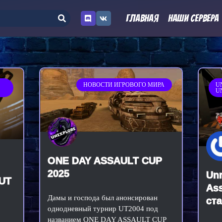
D
V
Главная
Наши сервера
i
k
s
c
o
r
d
НОВОСТИ ИГРОВОГО МИРА
U
U
ONE DAY ASSAULT CUP
2025
Unr
UT
Ass
Дамы и господа был анонсирован
ст
однодневный турнир UT2004 под
названием ONE DAY ASSAULT CUP