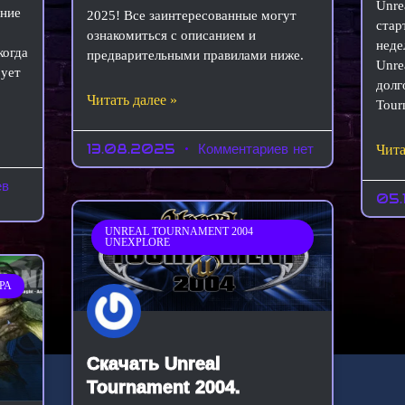
Unre
ение
2025! Все заинтересованные могут
стар
ознакомиться с описанием и
неде
когда
предварительными правилами ниже.
Unre
рует
долг
Читать далее »
Tour
13.08.2025
Комментариев нет
Чита
ев
05.
UNREAL TOURNAMENT 2004
UNEXPLORE
РА
Скачать Unreal
Tournament 2004.