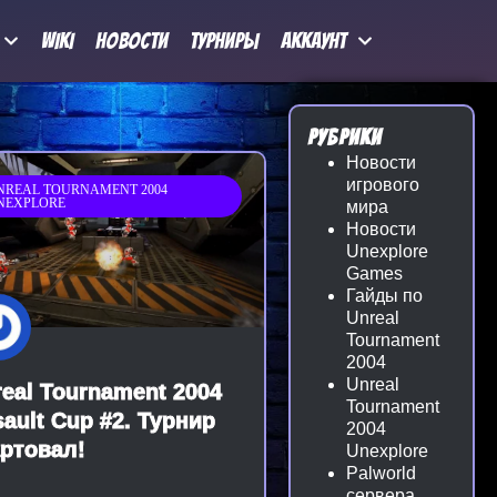
Wiki
Новости
Турниры
Аккаунт
Рубрики
Новости
игрового
NREAL TOURNAMENT 2004
NEXPLORE
мира
Новости
Unexplore
Games
Гайды по
Unreal
Tournament
2004
Unreal
eal Tournament 2004
Tournament
ault Cup #2. Турнир
2004
артовал!
Unexplore
Palworld
сервера