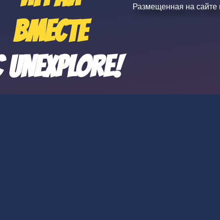
Размещенная на сайте
вместе
c
U
n
e
x
p
l
o
r
e
!