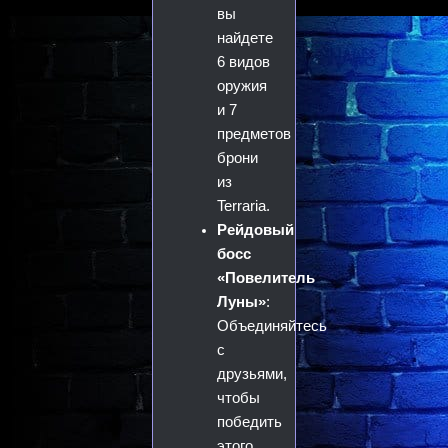
вы
найдете
6 видов
оружия
и 7
предметов
брони
из
Terraria.
Рейдовый
босс
«Повелитель
Луны»
:
Объединяйтесь
с
друзьями,
чтобы
победить
этого