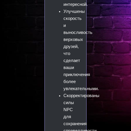
интересной.
Улучшены
скорость
и
выносливость
верховых
друзей,
что
сделает
ваши
приключения
более
увлекательными.
Скорректированы
силы
NPC
для
сохранения
справедливости