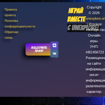
Copyright
Играй
Правила
© 2026
проекта
вместе
unexplore.on
Политика
| Игровое
конфиденциальности
сообщество
Обратная
Онлайн
связь
игры.
D
V
i
k
УНП:
Поддержать
s
проект
HВ1456723
c
Размещенн
o
r
на сайте
d
информаци
носит
информаци
развлекате
характер.