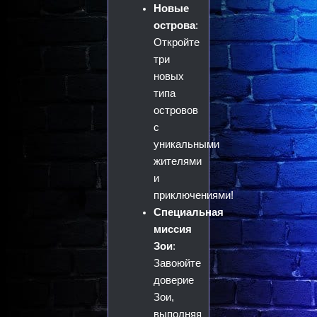
Новые
острова
:
Откройте
три
новых
типа
островов
с
уникальными
жителями
и
приключениями!
Специальная
миссия
Зои
:
Завоюйте
доверие
Зои,
выполняя