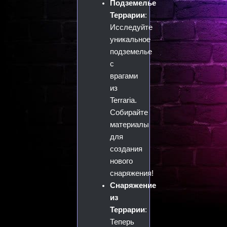
Подземелье
Террарии
:
Исследуйте
уникальное
подземелье
с
врагами
из
Terraria.
Собирайте
материалы
для
создания
нового
снаряжения!
Снаряжение
из
Террарии
:
Теперь