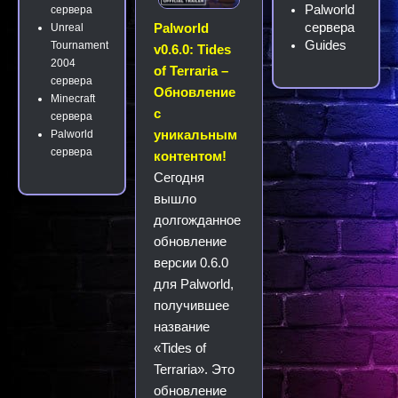
Palworld
сервера
сервера
Palworld
Unreal
Guides
Tournament
v0.6.0: Tides
2004
of Terraria –
сервера
Обновление
Minecraft
с
сервера
уникальным
Palworld
сервера
контентом!
Сегодня
вышло
долгожданное
обновление
версии 0.6.0
для Palworld,
получившее
название
«Tides of
Terraria». Это
обновление