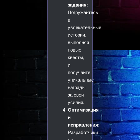
задания
:
Погружайтесь
в
увлекательные
истории,
выполняя
новые
квесты,
и
получайте
уникальные
награды
за свои
усилия.
Оптимизация
и
исправления
:
Разработчики
не