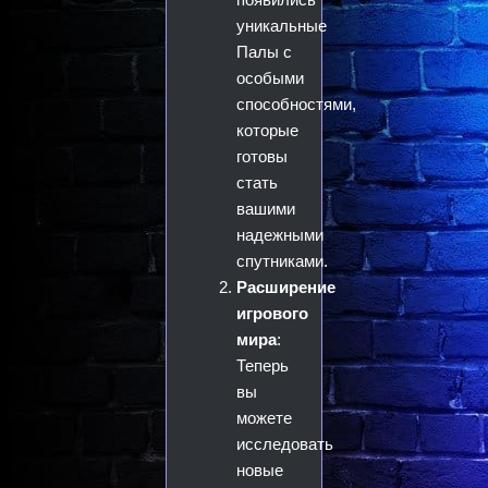
уникальные
Палы с
особыми
способностями,
которые
готовы
стать
вашими
надежными
спутниками.
Расширение
игрового
мира
:
Теперь
вы
можете
исследовать
новые