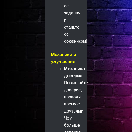
её
задания,
и
станьте
ее
союзником!
Механики и
улучшения
Механика
доверия
:
Повышайте
доверие,
проводя
время с
друзьями.
Чем
больше