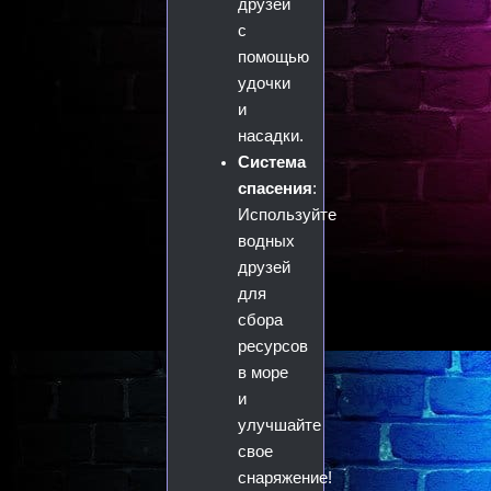
друзей
с
помощью
удочки
и
насадки.
Система
спасения
:
Используйте
водных
друзей
для
сбора
ресурсов
в море
и
улучшайте
свое
снаряжение!