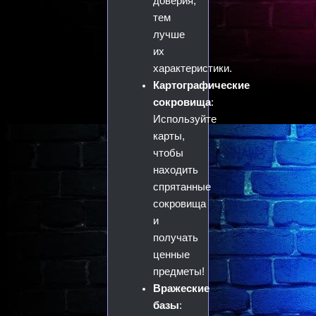
доверия,
тем
лучше
их
характеристики.
Картографические
сокровища
:
Используйте
карты,
чтобы
находить
спрятанные
сокровища
и
получать
ценные
предметы!
Вражеские
базы
: