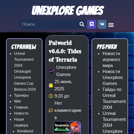
Перейти
Unexplore Games
к
содержимому
D
V
Search
i
k
s
c
o
Palworld
r
Страницы
Рубрики
d
v0.6.0: Tides
Новости
Unreal
of Terraria
игрового
Tournament
мира
2004
Unexplore
Новости
Onslaught
Games
Unexplore
Unexplore
25 июня,
Games
Games Cup
2025
Гайды по
Belarus 2026
Unreal
Турниры
9:20 дп
Tournament
Wiki
Нет
2004
Главная
комментарие
Unreal
Новости
в
Tournament
Наши
2004
сервера
Unexplore
RimWorld