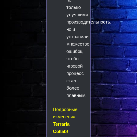
только
улучшили
производительность,
но и
устранили
множество
ошибок,
чтобы
игровой
процесс
стал
более
плавным.
Подробные
изменения
Terraria
Collab!